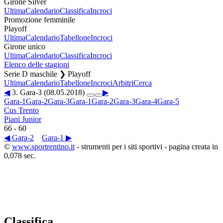
Girone Silver
Ultima
Calendario
Classifica
Incroci
Promozione femminile
Playoff
Ultima
Calendario
Tabellone
Incroci
Girone unico
Ultima
Calendario
Classifica
Incroci
Elenco delle stagioni
Serie D maschile ❯ Playoff
Ultima
Calendario
Tabellone
Incroci
Arbitri
Cerca
◀
3. Gara-3 (08.05.2018)
▶
Gara-1
Gara-2
Gara-3
Gara-1
Gara-2
Gara-3
Gara-4
Gara-5
Cus Trento
Piani Junior
66
-
60
◀ Gara-2
Gara-1 ▶
©
www.sportrentino.it
- strumenti per i siti sportivi - pagina creata in
0,078 sec.
Classifica