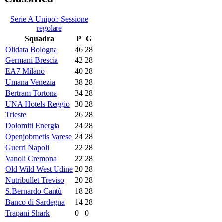
Serie A Unipol: Sessione
regolare
Squadra
P
G
Olidata Bologna
46
28
Germani Brescia
42
28
EA7 Milano
40
28
Umana Venezia
38
28
Bertram Tortona
34
28
UNA Hotels Reggio
30
28
Trieste
26
28
Dolomiti Energia
24
28
Openjobmetis Varese
24
28
Guerri Napoli
22
28
Vanoli Cremona
22
28
Old Wild West Udine
20
28
Nutribullet Treviso
20
28
S.Bernardo Cantù
18
28
Banco di Sardegna
14
28
Trapani Shark
0
0