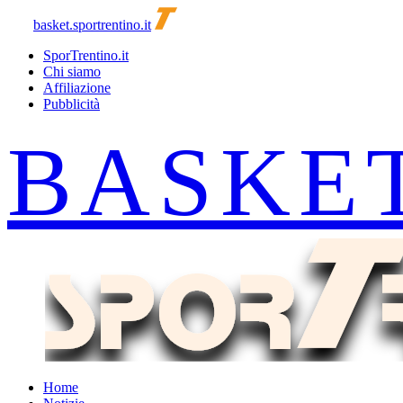
basket.sportrentino.it
SporTrentino.it
Chi siamo
Affiliazione
Pubblicità
Home