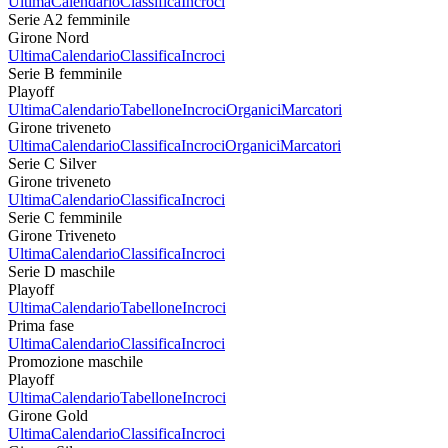
Ultima
Calendario
Classifica
Incroci
Serie A2 femminile
Girone Nord
Ultima
Calendario
Classifica
Incroci
Serie B femminile
Playoff
Ultima
Calendario
Tabellone
Incroci
Organici
Marcatori
Girone triveneto
Ultima
Calendario
Classifica
Incroci
Organici
Marcatori
Serie C Silver
Girone triveneto
Ultima
Calendario
Classifica
Incroci
Serie C femminile
Girone Triveneto
Ultima
Calendario
Classifica
Incroci
Serie D maschile
Playoff
Ultima
Calendario
Tabellone
Incroci
Prima fase
Ultima
Calendario
Classifica
Incroci
Promozione maschile
Playoff
Ultima
Calendario
Tabellone
Incroci
Girone Gold
Ultima
Calendario
Classifica
Incroci