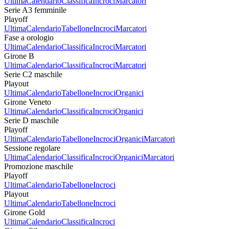
Ultima
Calendario
Classifica
Incroci
Marcatori
Serie A3 femminile
Playoff
Ultima
Calendario
Tabellone
Incroci
Marcatori
Fase a orologio
Ultima
Calendario
Classifica
Incroci
Marcatori
Girone B
Ultima
Calendario
Classifica
Incroci
Marcatori
Serie C2 maschile
Playout
Ultima
Calendario
Tabellone
Incroci
Organici
Girone Veneto
Ultima
Calendario
Classifica
Incroci
Organici
Serie D maschile
Playoff
Ultima
Calendario
Tabellone
Incroci
Organici
Marcatori
Sessione regolare
Ultima
Calendario
Classifica
Incroci
Organici
Marcatori
Promozione maschile
Playoff
Ultima
Calendario
Tabellone
Incroci
Playout
Ultima
Calendario
Tabellone
Incroci
Girone Gold
Ultima
Calendario
Classifica
Incroci