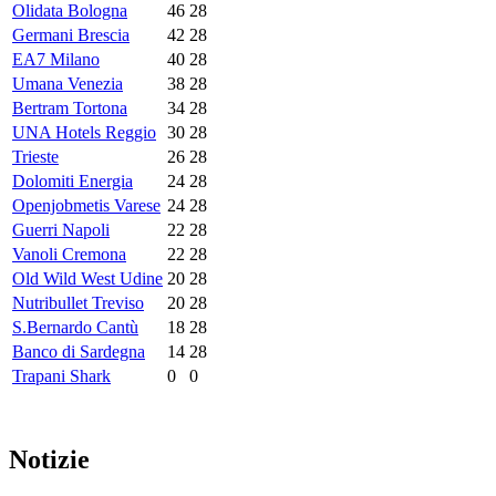
Olidata Bologna
46
28
Germani Brescia
42
28
EA7 Milano
40
28
Umana Venezia
38
28
Bertram Tortona
34
28
UNA Hotels Reggio
30
28
Trieste
26
28
Dolomiti Energia
24
28
Openjobmetis Varese
24
28
Guerri Napoli
22
28
Vanoli Cremona
22
28
Old Wild West Udine
20
28
Nutribullet Treviso
20
28
S.Bernardo Cantù
18
28
Banco di Sardegna
14
28
Trapani Shark
0
0
Notizie