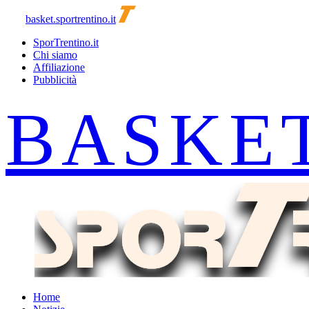
basket.sportrentino.it
SporTrentino.it
Chi siamo
Affiliazione
Pubblicità
Home