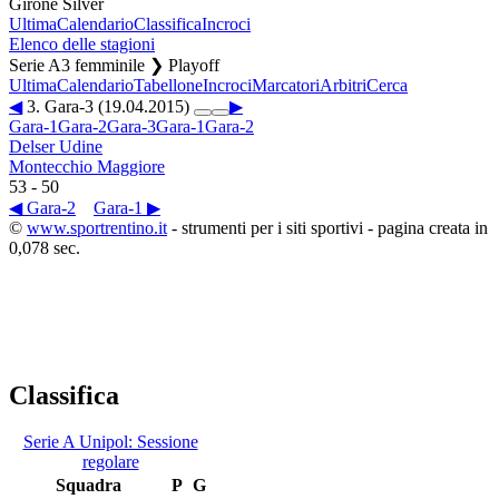
Girone Silver
Ultima
Calendario
Classifica
Incroci
Elenco delle stagioni
Serie A3 femminile ❯ Playoff
Ultima
Calendario
Tabellone
Incroci
Marcatori
Arbitri
Cerca
◀
3. Gara-3 (19.04.2015)
▶
Gara-1
Gara-2
Gara-3
Gara-1
Gara-2
Delser Udine
Montecchio Maggiore
53
-
50
◀ Gara-2
Gara-1 ▶
©
www.sportrentino.it
- strumenti per i siti sportivi - pagina creata in
0,078 sec.
Classifica
Serie A Unipol: Sessione
regolare
Squadra
P
G