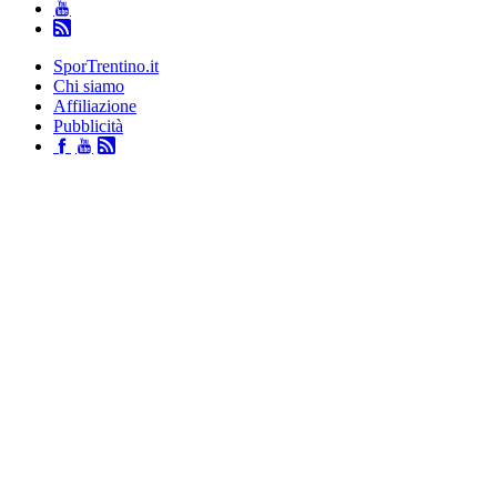
SporTrentino.it
Chi siamo
Affiliazione
Pubblicità