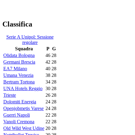
Classifica
Serie A Unipol: Sessione
regolare
Squadra
P
G
Olidata Bologna
46
28
Germani Brescia
42
28
EA7 Milano
40
28
Umana Venezia
38
28
Bertram Tortona
34
28
UNA Hotels Reggio
30
28
Trieste
26
28
Dolomiti Energia
24
28
Openjobmetis Varese
24
28
Guerri Napoli
22
28
Vanoli Cremona
22
28
Old Wild West Udine
20
28
Nutribullet Treviso
20
28