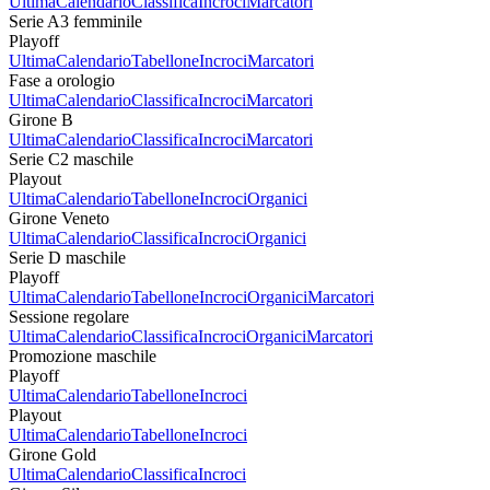
Ultima
Calendario
Classifica
Incroci
Marcatori
Serie A3 femminile
Playoff
Ultima
Calendario
Tabellone
Incroci
Marcatori
Fase a orologio
Ultima
Calendario
Classifica
Incroci
Marcatori
Girone B
Ultima
Calendario
Classifica
Incroci
Marcatori
Serie C2 maschile
Playout
Ultima
Calendario
Tabellone
Incroci
Organici
Girone Veneto
Ultima
Calendario
Classifica
Incroci
Organici
Serie D maschile
Playoff
Ultima
Calendario
Tabellone
Incroci
Organici
Marcatori
Sessione regolare
Ultima
Calendario
Classifica
Incroci
Organici
Marcatori
Promozione maschile
Playoff
Ultima
Calendario
Tabellone
Incroci
Playout
Ultima
Calendario
Tabellone
Incroci
Girone Gold
Ultima
Calendario
Classifica
Incroci