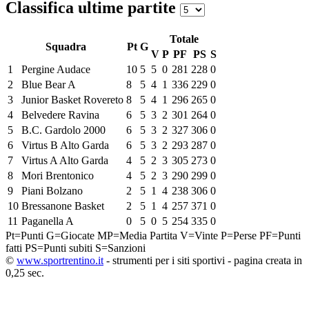
Classifica ultime partite
Totale
Squadra
Pt
G
V
P
PF
PS
S
1
Pergine Audace
10
5
5
0
281
228
0
2
Blue Bear A
8
5
4
1
336
229
0
3
Junior Basket Rovereto
8
5
4
1
296
265
0
4
Belvedere Ravina
6
5
3
2
301
264
0
5
B.C. Gardolo 2000
6
5
3
2
327
306
0
6
Virtus B Alto Garda
6
5
3
2
293
287
0
7
Virtus A Alto Garda
4
5
2
3
305
273
0
8
Mori Brentonico
4
5
2
3
290
299
0
9
Piani Bolzano
2
5
1
4
238
306
0
10
Bressanone Basket
2
5
1
4
257
371
0
11
Paganella A
0
5
0
5
254
335
0
Pt=Punti
G=Giocate
MP=Media Partita
V=Vinte
P=Perse
PF=Punti
fatti
PS=Punti subiti
S=Sanzioni
©
www.sportrentino.it
- strumenti per i siti sportivi - pagina creata in
0,25 sec.