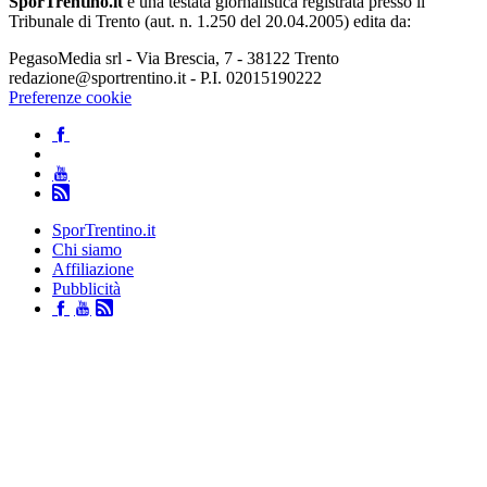
SporTrentino.it
è una testata giornalistica registrata presso il
Tribunale di Trento (aut. n. 1.250 del 20.04.2005) edita da:
PegasoMedia srl - Via Brescia, 7 - 38122 Trento
redazione@sportrentino.it - P.I. 02015190222
Preferenze cookie
SporTrentino.it
Chi siamo
Affiliazione
Pubblicità