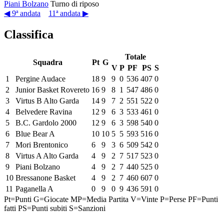
Piani Bolzano
Turno di riposo
◀ 9ª andata
11ª andata ▶
Classifica
Totale
Squadra
Pt
G
V
P
PF
PS
S
1
Pergine Audace
18
9
9
0
536
407
0
2
Junior Basket Rovereto
16
9
8
1
547
486
0
3
Virtus B Alto Garda
14
9
7
2
551
522
0
4
Belvedere Ravina
12
9
6
3
533
461
0
5
B.C. Gardolo 2000
12
9
6
3
598
540
0
6
Blue Bear A
10
10
5
5
593
516
0
7
Mori Brentonico
6
9
3
6
509
542
0
8
Virtus A Alto Garda
4
9
2
7
517
523
0
9
Piani Bolzano
4
9
2
7
440
525
0
10
Bressanone Basket
4
9
2
7
460
607
0
11
Paganella A
0
9
0
9
436
591
0
Pt=Punti
G=Giocate
MP=Media Partita
V=Vinte
P=Perse
PF=Punti
fatti
PS=Punti subiti
S=Sanzioni