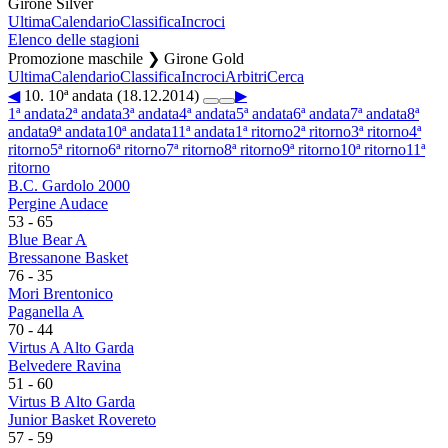
Girone Silver
Ultima
Calendario
Classifica
Incroci
Elenco delle stagioni
Promozione maschile ❯ Girone Gold
Ultima
Calendario
Classifica
Incroci
Arbitri
Cerca
◀
10. 10ª andata (18.12.2014)
▶
1ª andata
2ª andata
3ª andata
4ª andata
5ª andata
6ª andata
7ª andata
8ª
andata
9ª andata
10ª andata
11ª andata
1ª ritorno
2ª ritorno
3ª ritorno
4ª
ritorno
5ª ritorno
6ª ritorno
7ª ritorno
8ª ritorno
9ª ritorno
10ª ritorno
11ª
ritorno
B.C. Gardolo 2000
Pergine Audace
53
-
65
Blue Bear A
Bressanone Basket
76
-
35
Mori Brentonico
Paganella A
70
-
44
Virtus A Alto Garda
Belvedere Ravina
51
-
60
Virtus B Alto Garda
Junior Basket Rovereto
57
-
59