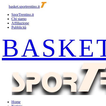
basket.sportrentino.it
SporTrentino.it
Chi siamo
Affiliazione
Pubblicità
Home