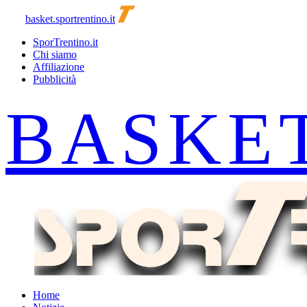
basket.sportrentino.it
SporTrentino.it
Chi siamo
Affiliazione
Pubblicità
Home