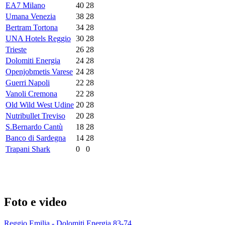
EA7 Milano
40
28
Umana Venezia
38
28
Bertram Tortona
34
28
UNA Hotels Reggio
30
28
Trieste
26
28
Dolomiti Energia
24
28
Openjobmetis Varese
24
28
Guerri Napoli
22
28
Vanoli Cremona
22
28
Old Wild West Udine
20
28
Nutribullet Treviso
20
28
S.Bernardo Cantù
18
28
Banco di Sardegna
14
28
Trapani Shark
0
0
Foto e video
Reggio Emilia - Dolomiti Energia 83-74