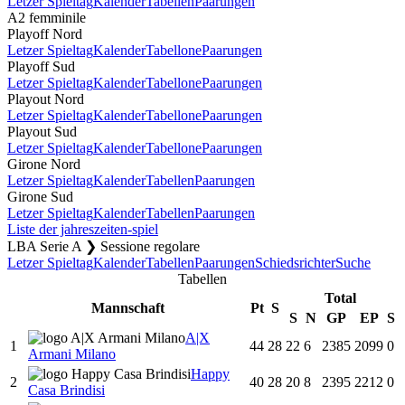
Letzer Spieltag
Kalender
Tabellen
Paarungen
A2 femminile
Playoff Nord
Letzer Spieltag
Kalender
Tabellone
Paarungen
Playoff Sud
Letzer Spieltag
Kalender
Tabellone
Paarungen
Playout Nord
Letzer Spieltag
Kalender
Tabellone
Paarungen
Playout Sud
Letzer Spieltag
Kalender
Tabellone
Paarungen
Girone Nord
Letzer Spieltag
Kalender
Tabellen
Paarungen
Girone Sud
Letzer Spieltag
Kalender
Tabellen
Paarungen
Liste der jahreszeiten-spiel
LBA Serie A ❯ Sessione regolare
Letzer Spieltag
Kalender
Tabellen
Paarungen
Schiedsrichter
Suche
Tabellen
Total
Mannschaft
Pt
S
S
N
GP
EP
S
A|X
1
44
28
22
6
2385
2099
0
Armani Milano
Happy
2
40
28
20
8
2395
2212
0
Casa Brindisi