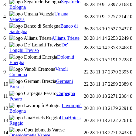
Segafredo
3
38
28
19
9
2397
2168
0
Bologna
Umana
4
38
28
19
9
2257
2142
0
Venezia
Banco di
5
36
28
18
10
2527
2437
0
Sardegna
6
Allianz Trieste
28
28
14
14
2253
2249
0
De'
7
28
28
14
14
2353
2468
0
Longhi Treviso
Dolomiti
8
26
28
13
15
2191
2228
0
Energia
Vanoli
9
22
28
11
17
2370
2395
0
Cremona
Germani
10
22
28
11
17
2299
2389
0
Brescia
Carpegna
11
20
28
10
18
2271
2364
0
Pesaro
Lavoropiù
12
20
28
10
18
2179
2291
0
Bologna
UnaHotels
13
20
28
10
18
2122
2261
0
Reggio
14
20
28
10
18
2271
2433
0
Openjobmetis Varese