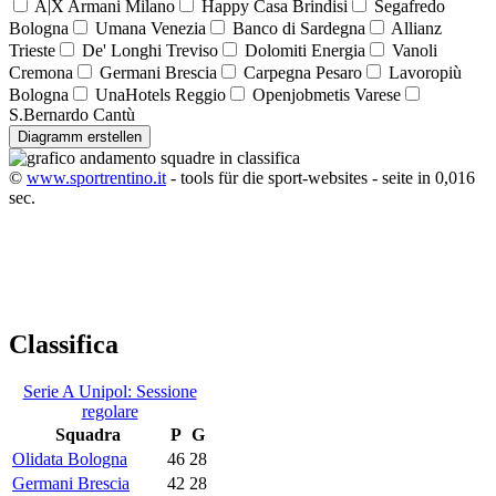
A|X Armani Milano
Happy Casa Brindisi
Segafredo
Bologna
Umana Venezia
Banco di Sardegna
Allianz
Trieste
De' Longhi Treviso
Dolomiti Energia
Vanoli
Cremona
Germani Brescia
Carpegna Pesaro
Lavoropiù
Bologna
UnaHotels Reggio
Openjobmetis Varese
S.Bernardo Cantù
Diagramm erstellen
©
www.sportrentino.it
- tools für die sport-websites - seite in 0,016
sec.
Classifica
Serie A Unipol: Sessione
regolare
Squadra
P
G
Olidata Bologna
46
28
Germani Brescia
42
28