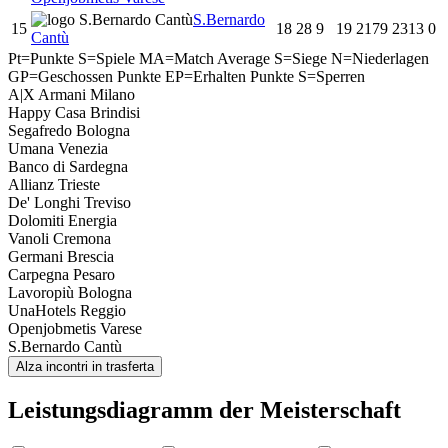
S.Bernardo
15
18
28
9
19
2179
2313
0
Cantù
Pt=Punkte
S=Spiele
MA=Match Average
S=Siege
N=Niederlagen
GP=Geschossen Punkte
EP=Erhalten Punkte
S=Sperren
A|X Armani Milano
Happy Casa Brindisi
Segafredo Bologna
Umana Venezia
Banco di Sardegna
Allianz Trieste
De' Longhi Treviso
Dolomiti Energia
Vanoli Cremona
Germani Brescia
Carpegna Pesaro
Lavoropiù Bologna
UnaHotels Reggio
Openjobmetis Varese
S.Bernardo Cantù
Alza incontri in trasferta
Leistungsdiagramm der Meisterschaft