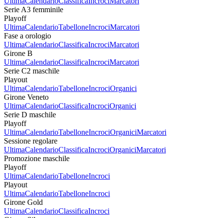
Ultima
Calendario
Classifica
Incroci
Marcatori
Serie A3 femminile
Playoff
Ultima
Calendario
Tabellone
Incroci
Marcatori
Fase a orologio
Ultima
Calendario
Classifica
Incroci
Marcatori
Girone B
Ultima
Calendario
Classifica
Incroci
Marcatori
Serie C2 maschile
Playout
Ultima
Calendario
Tabellone
Incroci
Organici
Girone Veneto
Ultima
Calendario
Classifica
Incroci
Organici
Serie D maschile
Playoff
Ultima
Calendario
Tabellone
Incroci
Organici
Marcatori
Sessione regolare
Ultima
Calendario
Classifica
Incroci
Organici
Marcatori
Promozione maschile
Playoff
Ultima
Calendario
Tabellone
Incroci
Playout
Ultima
Calendario
Tabellone
Incroci
Girone Gold
Ultima
Calendario
Classifica
Incroci