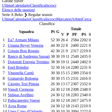
Girone Silver
Ultima
Calendario
Classifica
Incroci
Elenco delle stagioni
Serie A Beko ❯ Regular season
Ultima
Calendario
Classifica
Incroci
Marcatori
Arbitri
Cerca
Classifica
Totale
Squadra
Pt
G
V
P
PF
PS
S
1
Ea7 Armani Milano
52
30
26
4
2584
2202
0
2
Umana Reyer Venezia
44
30
22
8
2400
2221
0
3
Grissin Bon Reggio
42
30
21
9
2317
2219
0
4
Banco di Sardegna Sassari
38
30
19
11
2549
2435
0
5
Dolomiti Energia Trentino
38
30
19
11
2440
2402
0
6
Enel Brindisi
32
30
16
14
2280
2231
0
7
Vitasnella Cantù
30
30
15
15
2389
2354
0
8
Granarolo Bologna
30
30
15
15
2331
2416
0
9
Giorgio Tesi Pistoia
26
30
13
17
2307
2332
0
10
Vanoli Cremona
24
30
12
18
2308
2348
0
11
Sidigas Avellino
24
30
12
18
2283
2340
0
12
Pallacanestro Varese
24
30
12
18
2417
2475
0
13
Acea Roma
24
30
12
18
2143
2210
0
14
Upea Capo d'Orlando
20
30
10
20
2094
2222
0