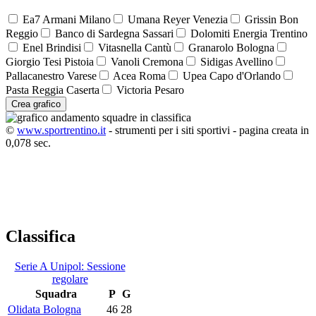
Ea7 Armani Milano
Umana Reyer Venezia
Grissin Bon
Reggio
Banco di Sardegna Sassari
Dolomiti Energia Trentino
Enel Brindisi
Vitasnella Cantù
Granarolo Bologna
Giorgio Tesi Pistoia
Vanoli Cremona
Sidigas Avellino
Pallacanestro Varese
Acea Roma
Upea Capo d'Orlando
Pasta Reggia Caserta
Victoria Pesaro
Crea grafico
©
www.sportrentino.it
- strumenti per i siti sportivi - pagina creata in
0,078 sec.
Classifica
Serie A Unipol: Sessione
regolare
Squadra
P
G
Olidata Bologna
46
28