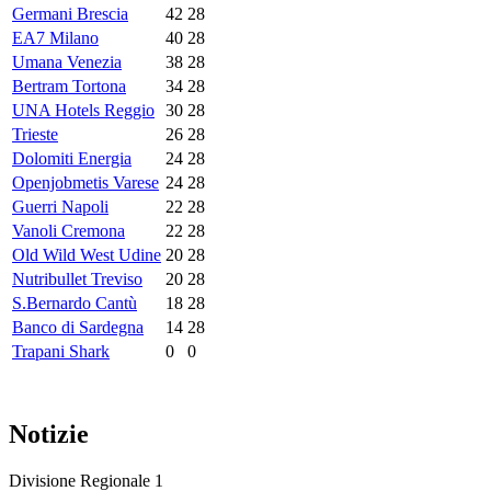
Germani Brescia
42
28
EA7 Milano
40
28
Umana Venezia
38
28
Bertram Tortona
34
28
UNA Hotels Reggio
30
28
Trieste
26
28
Dolomiti Energia
24
28
Openjobmetis Varese
24
28
Guerri Napoli
22
28
Vanoli Cremona
22
28
Old Wild West Udine
20
28
Nutribullet Treviso
20
28
S.Bernardo Cantù
18
28
Banco di Sardegna
14
28
Trapani Shark
0
0
Notizie
Divisione Regionale 1