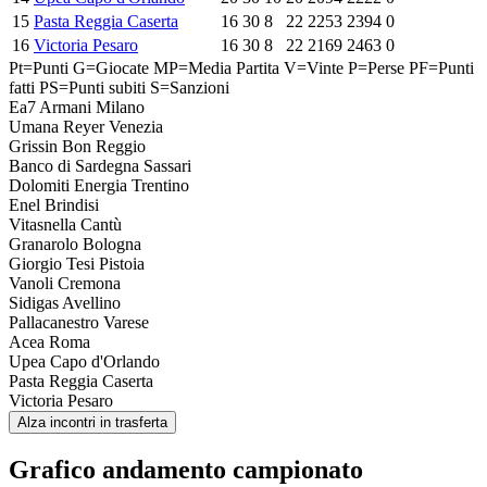
15
Pasta Reggia Caserta
16
30
8
22
2253
2394
0
16
Victoria Pesaro
16
30
8
22
2169
2463
0
Pt=Punti
G=Giocate
MP=Media Partita
V=Vinte
P=Perse
PF=Punti
fatti
PS=Punti subiti
S=Sanzioni
Ea7 Armani Milano
Umana Reyer Venezia
Grissin Bon Reggio
Banco di Sardegna Sassari
Dolomiti Energia Trentino
Enel Brindisi
Vitasnella Cantù
Granarolo Bologna
Giorgio Tesi Pistoia
Vanoli Cremona
Sidigas Avellino
Pallacanestro Varese
Acea Roma
Upea Capo d'Orlando
Pasta Reggia Caserta
Victoria Pesaro
Alza incontri in trasferta
Grafico andamento campionato