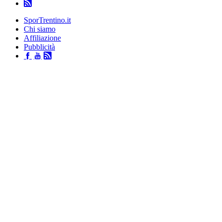
SporTrentino.it
Chi siamo
Affiliazione
Pubblicità