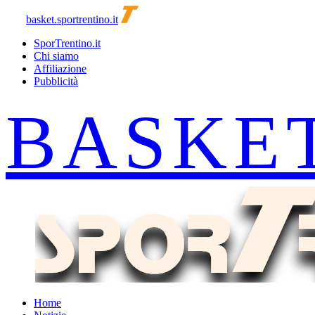
basket.sportrentino.it
SporTrentino.it
Chi siamo
Affiliazione
Pubblicità
Home