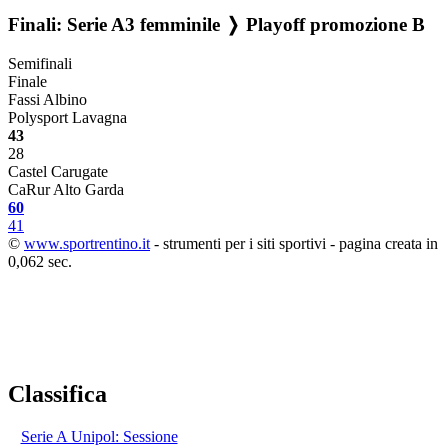
Finali: Serie A3 femminile ❭ Playoff promozione B
Semifinali
Finale
Fassi Albino
Polysport Lavagna
43
28
Castel Carugate
CaRur Alto Garda
60
41
©
www.sportrentino.it
- strumenti per i siti sportivi - pagina creata in
0,062 sec.
Classifica
Serie A Unipol: Sessione