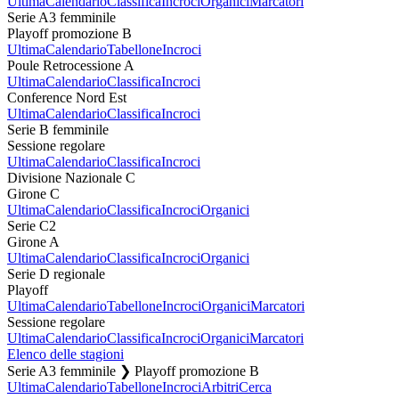
Ultima
Calendario
Classifica
Incroci
Organici
Marcatori
Serie A3 femminile
Playoff promozione B
Ultima
Calendario
Tabellone
Incroci
Poule Retrocessione A
Ultima
Calendario
Classifica
Incroci
Conference Nord Est
Ultima
Calendario
Classifica
Incroci
Serie B femminile
Sessione regolare
Ultima
Calendario
Classifica
Incroci
Divisione Nazionale C
Girone C
Ultima
Calendario
Classifica
Incroci
Organici
Serie C2
Girone A
Ultima
Calendario
Classifica
Incroci
Organici
Serie D regionale
Playoff
Ultima
Calendario
Tabellone
Incroci
Organici
Marcatori
Sessione regolare
Ultima
Calendario
Classifica
Incroci
Organici
Marcatori
Elenco delle stagioni
Serie A3 femminile ❯ Playoff promozione B
Ultima
Calendario
Tabellone
Incroci
Arbitri
Cerca