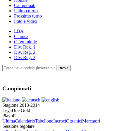
Notizie
Campionati
Ultimo turno
Prossimo turno
Foto e video
LBA
C unica
C femminile
Div. Reg. 1
Div. Reg. 2
Div. Reg. 3
Campionati
Stagione 2013-2014
LegaDue Gold
Playoff
Ultima
Calendario
Tabellone
Incroci
Organici
Marcatori
Sessione regolare