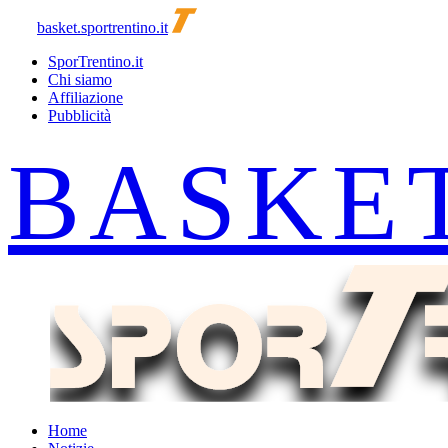
basket.sportrentino.it
SporTrentino.it
Chi siamo
Affiliazione
Pubblicità
Home