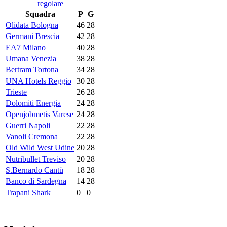
regolare
Squadra
P
G
Olidata Bologna
46
28
Germani Brescia
42
28
EA7 Milano
40
28
Umana Venezia
38
28
Bertram Tortona
34
28
UNA Hotels Reggio
30
28
Trieste
26
28
Dolomiti Energia
24
28
Openjobmetis Varese
24
28
Guerri Napoli
22
28
Vanoli Cremona
22
28
Old Wild West Udine
20
28
Nutribullet Treviso
20
28
S.Bernardo Cantù
18
28
Banco di Sardegna
14
28
Trapani Shark
0
0