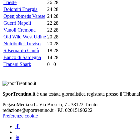
Trieste
26
28
Dolomiti Energia
24
28
Openjobmetis Varese
24
28
Guerri Napoli
22
28
Vanoli Cremona
22
28
Old Wild West Udine
20
28
Nutribullet Treviso
20
28
S.Bernardo Cantù
18
28
Banco di Sardegna
14
28
Trapani Shark
0
0
SporTrentino.it
è una testata giornalistica registrata presso il Tribuna
PegasoMedia srl - Via Brescia, 7 - 38122 Trento
redazione@sportrentino.it - P.I. 02015190222
Preferenze cookie