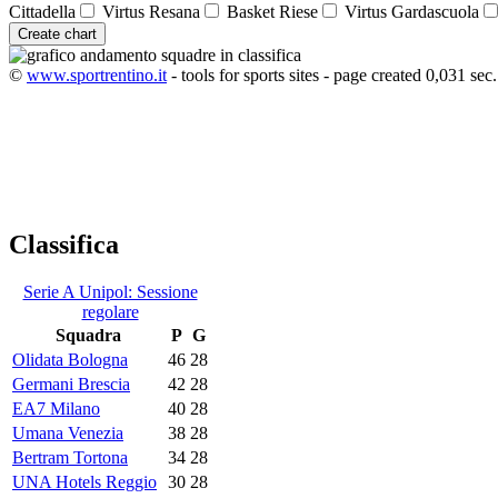
Cittadella
Virtus Resana
Basket Riese
Virtus Gardascuola
Create chart
©
www.sportrentino.it
- tools for sports sites - page created 0,031 sec.
Classifica
Serie A Unipol: Sessione
regolare
Squadra
P
G
Olidata Bologna
46
28
Germani Brescia
42
28
EA7 Milano
40
28
Umana Venezia
38
28
Bertram Tortona
34
28
UNA Hotels Reggio
30
28