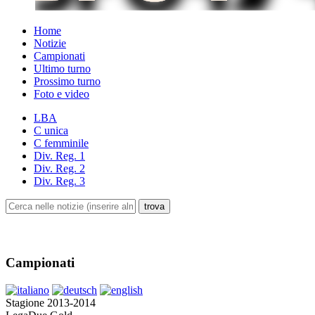
Home
Notizie
Campionati
Ultimo turno
Prossimo turno
Foto e video
LBA
C unica
C femminile
Div. Reg. 1
Div. Reg. 2
Div. Reg. 3
Campionati
Stagione 2013-2014