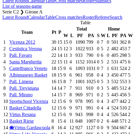
Latest Round
Calendar
Table
Cross matches
Roster
Statistics
List of seasons-game
Serie C2 ❯ Girone A
Latest Round
Calendar
Table
Cross matches
Roster
Referee
Search
Table
Total
Home
Team
Pt
P
W
L
PF
PA
S
W
L
PF
PA
W
1
Vicenza 2012
30
15
15
0
1090
799
0
7
0
501
362
8
2
Cestistica Verona
24
15
12
3
1022
933
0
5
2
482
453
7
3
Pall. Favaro
22
14
11
3
933
790
0
6
0
405
298
5
4
Santa Margherita
22
15
11
4
1152
1014
0
5
2
531
475
6
5
Castelfranco Veneto
18
15
9
6
1093
1031
0
7
1
631
524
2
6
Albignasego Basket
18
15
9
6
961
958
0
4
3
450
477
5
7
Pall. Limena
16
15
8
7
1001
1025
0
5
3
532
553
3
8
Pall. Trevigiana
14
14
7
7
911
910
0
3
5
485
512
4
9
Pall. Mirano
14
15
7
8
969
971
0
2
5
445
456
5
10
Sportschool Vicenza
12
15
6
9
978
995
0
4
3
477
442
2
11
Basket Cittadella
12
15
6
9
971
991
0
4
4
524
510
2
12
Virtus Resana
12
15
6
9
943
998
0
4
4
526
544
2
13
Basket Riese
8
15
4
11
848
1007
0
2
6
448
571
2
14
Virtus Gardascuola
8
16
4
12
927
1127
0
0
9
504
667
4