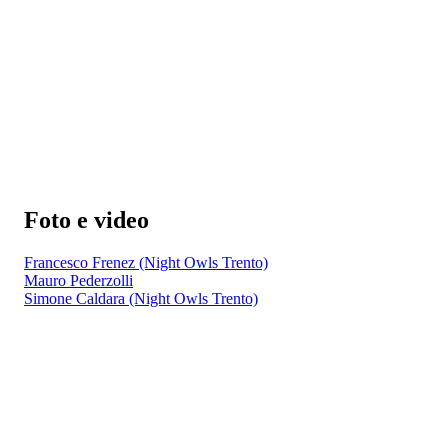
Foto e video
Francesco Frenez (Night Owls Trento)
Mauro Pederzolli
Simone Caldara (Night Owls Trento)