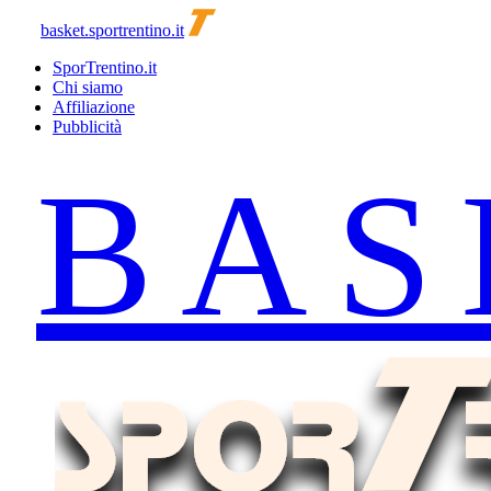
basket.sportrentino.it
SporTrentino.it
Chi siamo
Affiliazione
Pubblicità