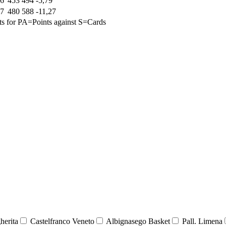
6
453
494
-5,79
7
480
588
-11,27
s for
PA=Points against
S=Cards
herita
Castelfranco Veneto
Albignasego Basket
Pall. Limena