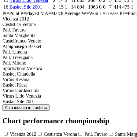
15
Virtus Lido Venezia
6
14
3
11
885
966
0
2
5
432
472
1
16
Basket Sile 2001
2
15
1
14
894
1063
0
0
7
414
475
1
Pt=Point
P=Played
MA=Match Average
W=Won
L=Losses
PF=Point
Vicenza 2012
Cestistica Verona
Pall. Favaro
Santa Margherita
Castelfranco Veneto
Albignasego Basket
Pall. Limena
Pall. Trevigiana
Pall. Mirano
Sportschool Vicenza
Basket Cittadella
Virtus Resana
Basket Riese
Virtus Gardascuola
Virtus Lido Venezia
Basket Sile 2001
Alza incontri in trasferta
Chart performance championship
Vicenza 2012
Cestistica Verona
Pall. Favaro
Santa Marg