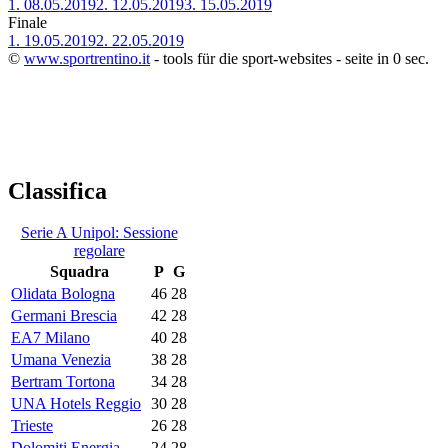
1.
08.05.2019
2.
12.05.2019
3.
15.05.2019
Finale
1.
19.05.2019
2.
22.05.2019
©
www.sportrentino.it
- tools für die sport-websites - seite in 0 sec.
Classifica
Serie A Unipol: Sessione
regolare
Squadra
P
G
Olidata Bologna
46
28
Germani Brescia
42
28
EA7 Milano
40
28
Umana Venezia
38
28
Bertram Tortona
34
28
UNA Hotels Reggio
30
28
Trieste
26
28
Dolomiti Energia
24
28