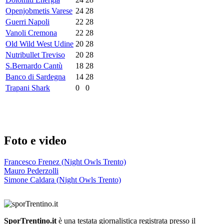
Openjobmetis Varese
24
28
Guerri Napoli
22
28
Vanoli Cremona
22
28
Old Wild West Udine
20
28
Nutribullet Treviso
20
28
S.Bernardo Cantù
18
28
Banco di Sardegna
14
28
Trapani Shark
0
0
Foto e video
Francesco Frenez (Night Owls Trento)
Mauro Pederzolli
Simone Caldara (Night Owls Trento)
SporTrentino.it
è una testata giornalistica registrata presso il