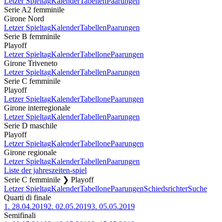
Letzer Spieltag
Kalender
Tabellen
Paarungen
Serie A2 femminile
Girone Nord
Letzer Spieltag
Kalender
Tabellen
Paarungen
Serie B femminile
Playoff
Letzer Spieltag
Kalender
Tabellone
Paarungen
Girone Triveneto
Letzer Spieltag
Kalender
Tabellen
Paarungen
Serie C femminile
Playoff
Letzer Spieltag
Kalender
Tabellone
Paarungen
Girone interregionale
Letzer Spieltag
Kalender
Tabellen
Paarungen
Serie D maschile
Playoff
Letzer Spieltag
Kalender
Tabellone
Paarungen
Girone regionale
Letzer Spieltag
Kalender
Tabellen
Paarungen
Liste der jahreszeiten-spiel
Serie C femminile ❯ Playoff
Letzer Spieltag
Kalender
Tabellone
Paarungen
Schiedsrichter
Suche
Quarti di finale
1.
28.04.2019
2.
02.05.2019
3.
05.05.2019
Semifinali