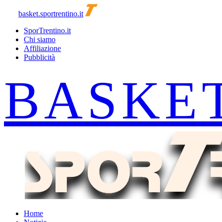
basket.sportrentino.it
SporTrentino.it
Chi siamo
Affiliazione
Pubblicità
Home